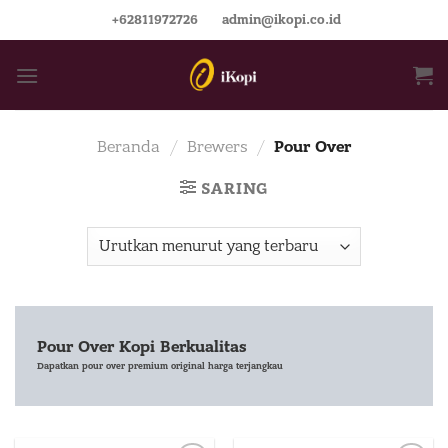
Skip
+62811972726
admin@ikopi.co.id
to
content
Beranda
/
Brewers
/
Pour Over
SARING
Pour Over Kopi Berkualitas
Dapatkan pour over premium original harga terjangkau