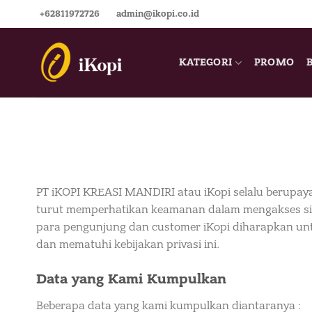
Skip
+62811972726
admin@ikopi.co.id
to
content
KATEGORI
PROMO
PT iKOPI KREASI MANDIRI atau iKopi selalu berupaya
turut memperhatikan keamanan dalam mengakses situ
para pengunjung dan customer iKopi diharapkan unt
dan mematuhi kebijakan privasi ini.
Data yang Kami Kumpulkan
Beberapa data yang kami kumpulkan diantaranya :